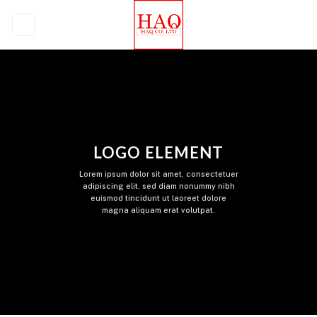
Skip
to
content
LOGO ELEMENT
Lorem ipsum dolor sit amet, consectetuer
adipiscing elit, sed diam nonummy nibh
euismod tincidunt ut laoreet dolore
magna aliquam erat volutpat.