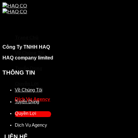
Skip
to
content
Trang Chủ
Công Ty TNHH HAQ
Về Chúng Tôi
HAQ company limited
Tuyển Dụng
THÔNG TIN
Quyền Lợi
Về Chúng Tôi
Dịch Vụ Agency
Tuyển Dụng
Quyền Lợi
Ứng Tuyển Ngay
Dịch Vụ Agency
LIÊN HỆ