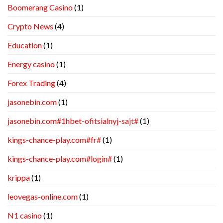
Boomerang Casino
(1)
Crypto News
(4)
Education
(1)
Energy casino
(1)
Forex Trading
(4)
jasonebin.com
(1)
jasonebin.com#1hbet-ofitsialnyj-sajt#
(1)
kings-chance-play.com#fr#
(1)
kings-chance-play.com#login#
(1)
krippa
(1)
leovegas-online.com
(1)
N1 casino
(1)