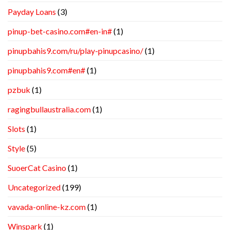
Payday Loans
(3)
pinup-bet-casino.com#en-in#
(1)
pinupbahis9.com/ru/play-pinupcasino/
(1)
pinupbahis9.com#en#
(1)
pzbuk
(1)
ragingbullaustralia.com
(1)
Slots
(1)
Style
(5)
SuoerCat Casino
(1)
Uncategorized
(199)
vavada-online-kz.com
(1)
Winspark
(1)