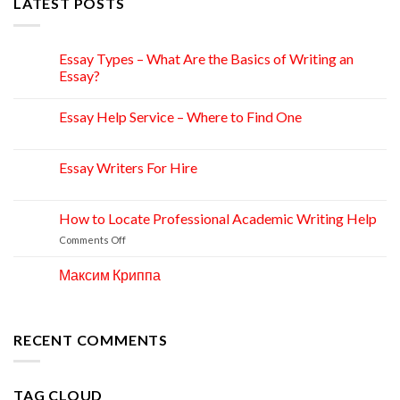
LATEST POSTS
Essay Types – What Are the Basics of Writing an
15
Apr
Essay?
Essay Help Service – Where to Find One
14
Apr
Essay Writers For Hire
14
Apr
How to Locate Professional Academic Writing Help
11
Apr
on
Comments Off
How
to
Максим Криппа
06
Locate
Apr
Professional
Academic
Writing
RECENT COMMENTS
Help
TAG CLOUD