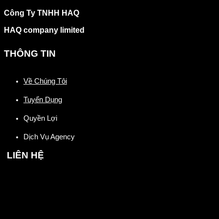
Công Ty TNHH HAQ
HAQ company limited
THÔNG TIN
Về Chúng Tôi
Tuyển Dụng
Quyền Lợi
Dịch Vụ Agency
LIÊN HỆ