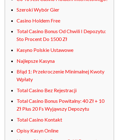
Szeroki Wybór Gier
Casino Holdem Free
Total Casino Bonus Od Chwili I Depozytu:
Sto Procent Do 1500 Zł
Kasyno Polskie Ustawowe
Najlepsze Kasyna
Błąd 1: Przekroczenie Minimalnej Kwoty
Wpłaty
Total Casino Bez Rejestracji
Total Casino Bonus Powitalny: 40 Zł + 10
Zł Plus 20 Fs Wyjąwszy Depozytu
Total Casino Kontakt
Opisy Kasyn Online