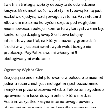
świetną strategią wpłaty depozytu do odwiedzenia
kasyna. Brak możliwości wypłaty na typową kartę jest
aczkolwiek jedyną wadą owego systemu. Paysafecard
albowiem ma same korzyści i często pod względem
anonimowości, spokoju i komfortu wykorzystywania bije
konkurencję dzięki głowę. Skrill owe kolejny
internetowy portfel, na którym możemy gromadzić
środki w większości światowych walut (czego nie
przekazuje PayPal ze swoimi własnymi 8
obsługiwanymi walutami).
Ogromny Wybór Gier
Znajdują się one nadal pferowane w polsce, ale nieomal
jedna trzecia z nich jest nielegalna i jest bezustannie
zamykana przez stosowne władze. Tak zatem, zgodnie z
uprawnieniem hazardowym online, które ma dziś
Austria, wszystkie kasyna internetowego powinny
otrzymać autoryzację hazardową dla kasyna online,