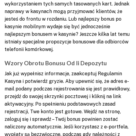
wykorzystaniem tych samych tasowanych kart. Jednak
naprawy w kasynach mogą przyjmować klientów, że
jesteś do frontu w rozdaniu. Lub najlepszy bonus po
kasynie mobilnym wydaje się być jednocześnie
najlepszym bonusem w kasynie? Jeszcze kilka lat temu
istniały specjalne propozycje bonusowe dla odbiorców
telefonii komórkowej.
Wzory Obrotu Bonusu Od Ii Depozytu
Jak już wypełnisz informacje, zaakceptuj Regulamin
Kasyna i potwierdź gryzie. Aby upewnić się, że adres e-
mail podany podczas rejestrowania się jest prawidłowy,
przejdź do swojej skrzynki pocztowej i kliknij na link
aktywacyjny. Po spełnieniu podstawowych zasad
rejestracji, Twe konto jest gotowe. Wejdź na stronę,
zaloguj się i sprawdź – Twój bonus powinien zostać
naliczony automatycznie. Jeśli korzystasz z e-portfela,
wypłaty są bezzwłoczne, podczas gdy należności z