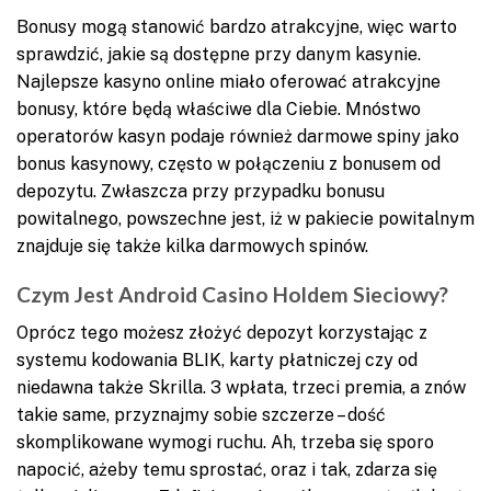
Bonusy mogą stanowić bardzo atrakcyjne, więc warto
sprawdzić, jakie są dostępne przy danym kasynie.
Najlepsze kasyno online miało oferować atrakcyjne
bonusy, które będą właściwe dla Ciebie. Mnóstwo
operatorów kasyn podaje również darmowe spiny jako
bonus kasynowy, często w połączeniu z bonusem od
depozytu. Zwłaszcza przy przypadku bonusu
powitalnego, powszechne jest, iż w pakiecie powitalnym
znajduje się także kilka darmowych spinów.
Czym Jest Android Casino Holdem Sieciowy?
Oprócz tego możesz złożyć depozyt korzystając z
systemu kodowania BLIK, karty płatniczej czy od
niedawna także Skrilla. 3 wpłata, trzeci premia, a znów
takie same, przyznajmy sobie szczerze – dość
skomplikowane wymogi ruchu. Ah, trzeba się sporo
napocić, ażeby temu sprostać, oraz i tak, zdarza się