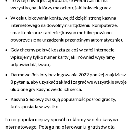
To w tej chwili jest aprobata, że Metal Casino ma
wszystko, na , którzy ma ochotę jakikolwiek gracz.
W celu ulokowania konta, wejdź dzięki stronę kasyna
internetowego na dowolnym urządzeniu, komputerze,
smartfonie oraz tablecie (kasyno mobilne powinno
otworzyć się na urządzeniu przenośnym automatycznie).
Gdy chcemy pokryć koszta za coś w całej Internecie,
wpisujemy tylko numer karty jak i również wysyłamy
odpowiednią kwotę.
Darmowe 3d sloty bez logowania 2022 poniżej znajdziesz
8 pytania, aby uzyskać zakład i zagrać we wszystkie swoje
ulubione gry kasynowe do ich serca.
Kasyna Sieciowy zyskują popularność pośród graczy,
która posiada wszystko.
To najpopularniejszy sposób reklamy w celu kasyna
internetowego. Polega na oferowaniu gratisów dla