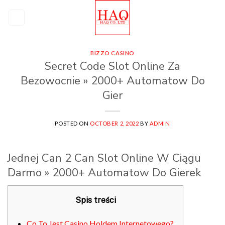
Skip
to
content
BIZZO CASINO
Secret Code Slot Online Za
Bezowocnie » 2000+ Automatow Do
Gier
POSTED ON
OCTOBER 2, 2022
BY
ADMIN
Jednej Can 2 Can Slot Online W Ciągu
Darmo » 2000+ Automatow Do Gierek
Spis treści
Co To Jest Casino Holdem Internetowego?