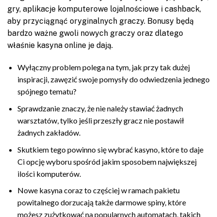
gry, aplikacje komputerowe lojalnościowe i cashback,
aby przyciągnąć oryginalnych graczy. Bonusy będą
bardzo ważne gwoli nowych graczy oraz dlatego
właśnie kasyna online je dają.
Wyłączny problem polega na tym, jak przy tak dużej
inspiracji, zawęzić swoje pomysły do odwiedzenia jednego
spójnego tematu?
Sprawdzanie znaczy, że nie należy stawiać żadnych
warsztatów, tylko jeśli przeszły gracz nie postawił
żadnych zakładów.
Skutkiem tego powinno się wybrać kasyno, które to daje
Ci opcję wyboru spośród jakim sposobem największej
ilości komputerów.
Nowe kasyna coraz to częściej w ramach pakietu
powitalnego dorzucają także darmowe spiny, które
możesz zużytkować na popularnych automatach, takich