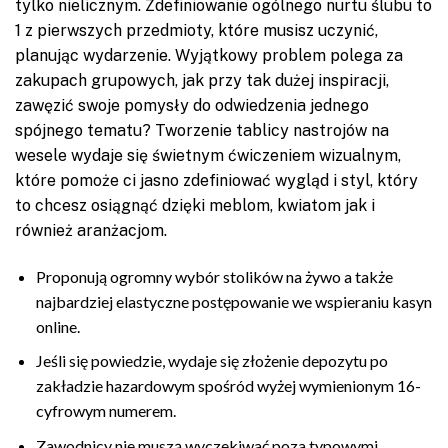
tylko nielicznym. Zdefiniowanie ogólnego nurtu ślubu to
1 z pierwszych przedmioty, które musisz uczynić,
planując wydarzenie. Wyjątkowy problem polega za
zakupach grupowych, jak przy tak dużej inspiracji,
zawęzić swoje pomysły do odwiedzenia jednego
spójnego tematu? Tworzenie tablicy nastrojów na
wesele wydaje się świetnym ćwiczeniem wizualnym,
które pomoże ci jasno zdefiniować wygląd i styl, który
to chcesz osiągnąć dzięki meblom, kwiatom jak i
również aranżacjom.
Proponują ogromny wybór stolików na żywo a także
najbardziej elastyczne postępowanie we wspieraniu kasyn
online.
Jeśli się powiedzie, wydaje się złożenie depozytu po
zakładzie hazardowym spośród wyżej wymienionym 16-
cyfrowym numerem.
Zawodnicy nie muszą wyczekiwać poza typowymi