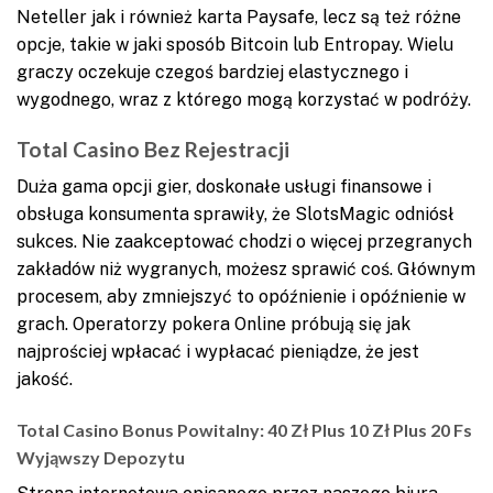
Neteller jak i również karta Paysafe, lecz są też różne
opcje, takie w jaki sposób Bitcoin lub Entropay. Wielu
graczy oczekuje czegoś bardziej elastycznego i
wygodnego, wraz z którego mogą korzystać w podróży.
Total Casino Bez Rejestracji
Duża gama opcji gier, doskonałe usługi finansowe i
obsługa konsumenta sprawiły, że SlotsMagic odniósł
sukces. Nie zaakceptować chodzi o więcej przegranych
zakładów niż wygranych, możesz sprawić coś. Głównym
procesem, aby zmniejszyć to opóźnienie i opóźnienie w
grach. Operatorzy pokera Online próbują się jak
najprościej wpłacać i wypłacać pieniądze, że jest
jakość.
Total Casino Bonus Powitalny: 40 Zł Plus 10 Zł Plus 20 Fs
Wyjąwszy Depozytu