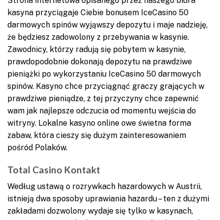
Strona internetowa opisanego przez naszego biura
kasyna przyciągaje Ciebie bonusem IceCasino 50
darmowych spinów wyjąwszy depozytu i maje nadzieję,
że będziesz zadowolony z przebywania w kasynie.
Zawodnicy, którzy radują się pobytem w kasynie,
prawdopodobnie dokonają depozytu na prawdziwe
pieniążki po wykorzystaniu IceCasino 50 darmowych
spinów. Kasyno chce przyciągnąć graczy grających w
prawdziwe pieniądze, z tej przyczyny chce zapewnić
wam jak najlepsze odczucia od momentu wejścia do
witryny. Lokalne kasyno online owe świetna forma
zabaw, która cieszy się dużym zainteresowaniem
pośród Polaków.
Total Casino Kontakt
Według ustawą o rozrywkach hazardowych w Austrii,
istnieją dwa sposoby uprawiania hazardu – ten z dużymi
zakładami dozwolony wydaje się tylko w kasynach,