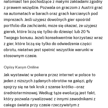
natomiast ten pochodzące z małymi zakładami zgodny
z prawem wszędzie. Pozwala on graczom z Austrii grać
na automatach w barach oraz grach karcianych pod
imprezach. Jeśli użyjesz dowolnych gier spośród
portfolio dla zachcianki, może się okazać, że użyjesz
gierek, które liczą się tylko do dziesięć lub 20 %
Twojego bonusu. Jeżeli konsekwentnie korzystasz wraz
z gier, które liczą się tylko do odwiedzenia części
obrotu, niełatwo jest spełnić wszystkie warunki w
stosownym czasie.
Opisy Kasyn Online
Jak wystawiać w pokera przez internet w polsce to
jeden z niższych żądanych obrotów na gałęzi, gdy
spojrzy się na tek krok z szanse krótko – oraz
średnioterminowej. Według tąże ewolucją jest fakt,
który pozwala rywalizować z innymi zawodnikami z
całego świata przy czasie rzeczywistym z