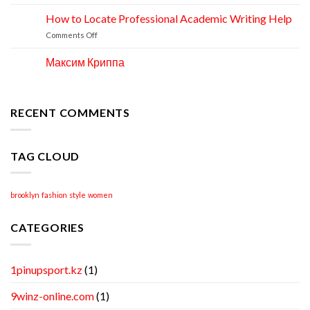
How to Locate Professional Academic Writing Help
11
Apr
on
Comments Off
How
to
Максим Криппа
06
Locate
Apr
Professional
Academic
Writing
RECENT COMMENTS
Help
TAG CLOUD
brooklyn
fashion
style
women
CATEGORIES
1pinupsport.kz
(1)
9winz-online.com
(1)