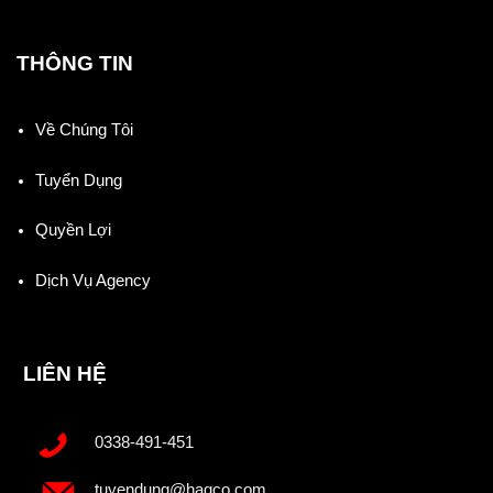
THÔNG TIN
Về Chúng Tôi
Tuyển Dụng
Quyền Lợi
Dịch Vụ Agency
LIÊN HỆ
0338-491-451
tuyendung@haqco.com