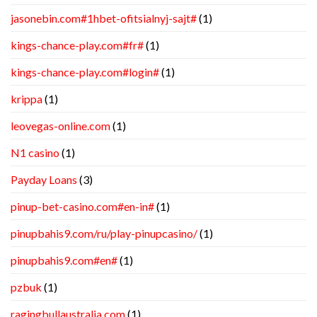
jasonebin.com#1hbet-ofitsialnyj-sajt#
(1)
kings-chance-play.com#fr#
(1)
kings-chance-play.com#login#
(1)
krippa
(1)
leovegas-online.com
(1)
N1 casino
(1)
Payday Loans
(3)
pinup-bet-casino.com#en-in#
(1)
pinupbahis9.com/ru/play-pinupcasino/
(1)
pinupbahis9.com#en#
(1)
pzbuk
(1)
ragingbullaustralia.com
(1)