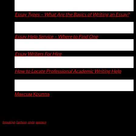
15
Apr
Essay Types – What Are the Basics of Writing an Essay?
14
Apr
Essay Help Service – Where to Find One
14
Apr
Essay Writers For Hire
11
Apr
How to Locate Professional Academic Writing Help
on
Comments Off
How
06
to
Apr
Locate
Максим Криппа
Professional
Recent Comments
Academic
Writing
Tag Cloud
Help
brooklyn
fashion
style
women
Categories