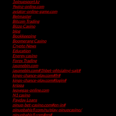
1pinupsport.kz
(1)
9winz-online.com
(1)
aviator-online-game.com
(1)
Betmaster
(1)
Bitcoin Trading
(1)
Bizzo Casino
(1)
blog
(17)
Bookkeeping
(1)
Boomerang Casino
(1)
Crypto News
(4)
Education
(1)
Energy casino
(1)
Forex Trading
(4)
jasonebin.com
(1)
jasonebin.com#1hbet-ofitsialnyj-sajt#
(1)
kings-chance-play.com#fr#
(1)
kings-chance-play.com#login#
(1)
krippa
(1)
leovegas-online.com
(1)
N1 casino
(1)
Payday Loans
(3)
pinup-bet-casino.com#en-in#
(1)
pinupbahis9.com/ru/play-pinupcasino/
(1)
pinupbahis9.com#en#
(1)