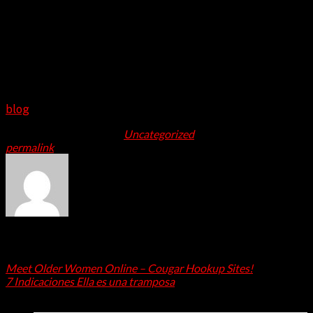
“Mein persönliches Liebhaber Training Mittel {Lernen zu
Verstehen, wie man lernt, sich selbst beizubringen, als
Team zu arbeiten, eine Lösung zu finden, eine Antwort zu
finden Eine einfache Lösung, mit der Sie beide leben
können, “sagte sie. “kein Körper wird ihre einzigartige
Weg 100 Prozent, Also müssen Liebhaber müssen wissen
Dinge herausfinden zwischen auf eigene Faust. “
blog
This entry was posted in
Uncategorized
. Bookmark the
permalink
.
admin
Meet Older Women Online – Cougar Hookup Sites!
7 Indicaciones Ella es una tramposa
Latest Posts