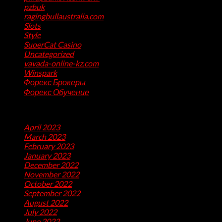
pzbuk
(1)
ragingbullaustralia.com
(1)
Slots
(1)
Style
(5)
SuoerCat Casino
(1)
Uncategorized
(199)
vavada-online-kz.com
(1)
Winspark
(1)
Форекс Брокеры
(1)
Форекс Обучение
(1)
Archives
April 2023
(7)
March 2023
(28)
February 2023
(26)
January 2023
(47)
December 2022
(50)
November 2022
(9)
October 2022
(32)
September 2022
(10)
August 2022
(13)
July 2022
(10)
June 2022
(5)