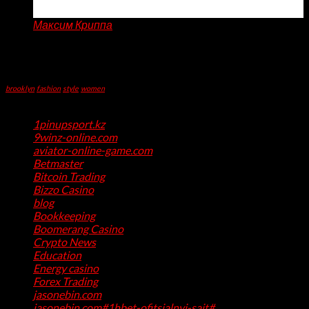
to
Apr
Locate
Максим Криппа
Professional
Recent Comments
Academic
Writing
Tag Cloud
Help
brooklyn
fashion
style
women
Categories
1pinupsport.kz
(1)
9winz-online.com
(1)
aviator-online-game.com
(1)
Betmaster
(1)
Bitcoin Trading
(1)
Bizzo Casino
(1)
blog
(17)
Bookkeeping
(1)
Boomerang Casino
(1)
Crypto News
(4)
Education
(1)
Energy casino
(1)
Forex Trading
(4)
jasonebin.com
(1)
jasonebin.com#1hbet-ofitsialnyj-sajt#
(1)