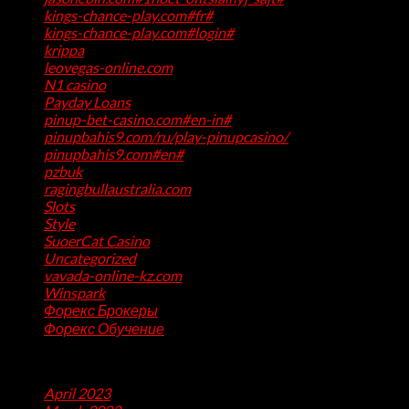
kings-chance-play.com#fr#
(1)
kings-chance-play.com#login#
(1)
krippa
(1)
leovegas-online.com
(1)
N1 casino
(1)
Payday Loans
(3)
pinup-bet-casino.com#en-in#
(1)
pinupbahis9.com/ru/play-pinupcasino/
(1)
pinupbahis9.com#en#
(1)
pzbuk
(1)
ragingbullaustralia.com
(1)
Slots
(1)
Style
(5)
SuoerCat Casino
(1)
Uncategorized
(199)
vavada-online-kz.com
(1)
Winspark
(1)
Форекс Брокеры
(1)
Форекс Обучение
(1)
Archives
April 2023
(7)