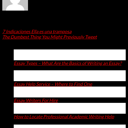
admin
7 Indicaciones Ella es una tramposa
The Dumbest Thing You Might Previously Tweet
Latest Posts
15
Apr
Essay Types – What Are the Basics of Writing an Essay?
14
Apr
Essay Help Service – Where to Find One
14
Apr
Essay Writers For Hire
11
Apr
How to Locate Professional Academic Writing Help
on
Comments Off
How
06