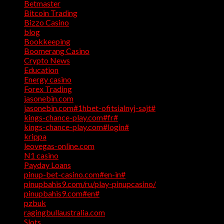
Betmaster
(1)
Bitcoin Trading
(1)
Bizzo Casino
(1)
blog
(17)
Bookkeeping
(1)
Boomerang Casino
(1)
Crypto News
(4)
Education
(1)
Energy casino
(1)
Forex Trading
(4)
jasonebin.com
(1)
jasonebin.com#1hbet-ofitsialnyj-sajt#
(1)
kings-chance-play.com#fr#
(1)
kings-chance-play.com#login#
(1)
krippa
(1)
leovegas-online.com
(1)
N1 casino
(1)
Payday Loans
(3)
pinup-bet-casino.com#en-in#
(1)
pinupbahis9.com/ru/play-pinupcasino/
(1)
pinupbahis9.com#en#
(1)
pzbuk
(1)
ragingbullaustralia.com
(1)
Slots
(1)