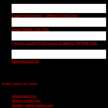
14
Apr
Essay Help Service – Where to Find One
14
Apr
Essay Writers For Hire
11
Apr
How to Locate Professional Academic Writing Help
on
Comments Off
How
06
to
Apr
Locate
Максим Криппа
Professional
Recent Comments
Academic
Writing
Tag Cloud
Help
brooklyn
fashion
style
women
Categories
1pinupsport.kz
(1)
9winz-online.com
(1)
aviator-online-game.com
(1)