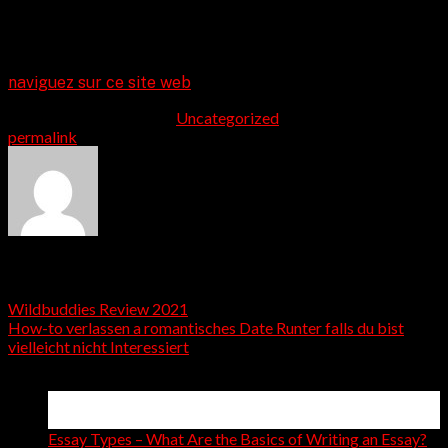
a personne qui est sur un chemin amour. Gardez à l’esprit
vous avez pas moins de 37 pour cent d’hommes et de
femmes disponibles!
naviguez sur ce site web
This entry was posted in
Uncategorized
. Bookmark the
permalink
.
admin
Wildbuddies Review 2021
How-to verlassen a romantisches Date Runter falls du bist
vielleicht nicht Interessiert
Latest Posts
15
Apr
Essay Types – What Are the Basics of Writing an Essay?