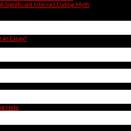
A Significant Internet Dating Myth
g an Essay?
on
ng Help
Comments Off
How
to
Locate