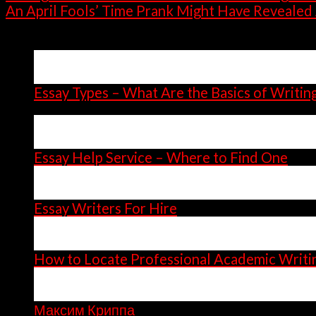
An April Fools’ Time Prank Might Have Revealed 
Latest Posts
15
Apr
Essay Types – What Are the Basics of Writin
14
Apr
Essay Help Service – Where to Find One
14
Apr
Essay Writers For Hire
11
Apr
How to Locate Professional Academic Writi
06
Apr
Максим Криппа