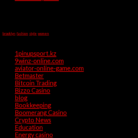
Recent Comments
Tag Cloud
brooklyn
fashion
style
women
Categories
1pinupsport.kz
(1)
9winz-online.com
(1)
aviator-online-game.com
(1)
Betmaster
(1)
Bitcoin Trading
(1)
Bizzo Casino
(1)
blog
(17)
Bookkeeping
(1)
Boomerang Casino
(1)
Crypto News
(4)
Education
(1)
Energy casino
(1)