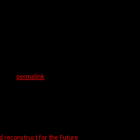
all überall in der Ukraine und Russland leicht.
ennenlernen|analysieren} sie online noch vor T
t bevor reisen nach überall Land oder Stadt sie
sites. Wenn du in Ukrainisch und Russisch Dame
iedigen Sie Ihre Anforderungen.
rk the
permalink
.
nd reconstruct for the Future