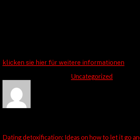
Verdict
LadaDate lässt Sie befriedigen Frauen über
kennenlernen|kennenlernen|kennenlernen|k
können erwerben verstehen alle sehr zuers
im Vergleich zu anderen Online-Dating Web
{dann|anschließend|danach|LadaDate Befr
klicken sie hier für weitere informationen
This entry was posted in
Uncategorized
. Bookma
admin
Dating detoxification: Ideas on how to let it go a