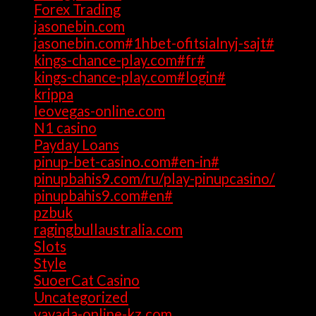
Forex Trading
(4)
jasonebin.com
(1)
jasonebin.com#1hbet-ofitsialnyj-sajt#
(1)
kings-chance-play.com#fr#
(1)
kings-chance-play.com#login#
(1)
krippa
(1)
leovegas-online.com
(1)
N1 casino
(1)
Payday Loans
(3)
pinup-bet-casino.com#en-in#
(1)
pinupbahis9.com/ru/play-pinupcasino/
(1)
pinupbahis9.com#en#
(1)
pzbuk
(1)
ragingbullaustralia.com
(1)
Slots
(1)
Style
(5)
SuoerCat Casino
(1)
Uncategorized
(199)
vavada-online-kz.com
(1)