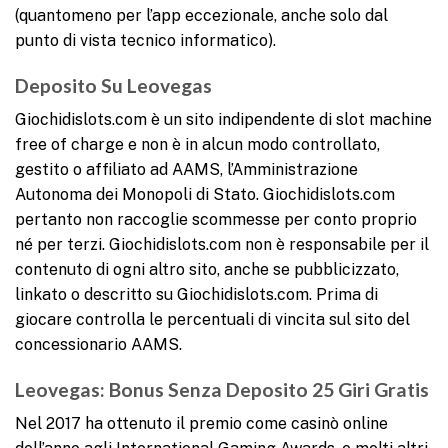
(quantomeno per l’app eccezionale, anche solo dal
punto di vista tecnico informatico).
Deposito Su Leovegas
Giochidislots.com è un sito indipendente di slot machine
free of charge e non è in alcun modo controllato,
gestito o affiliato ad AAMS, l’Amministrazione
Autonoma dei Monopoli di Stato. Giochidislots.com
pertanto non raccoglie scommesse per conto proprio
né per terzi. Giochidislots.com non è responsabile per il
contenuto di ogni altro sito, anche se pubblicizzato,
linkato o descritto su Giochidislots.com. Prima di
giocare controlla le percentuali di vincita sul sito del
concessionario AAMS.
Leovegas: Bonus Senza Deposito 25 Giri Gratis
Nel 2017 ha ottenuto il premio come casinò online