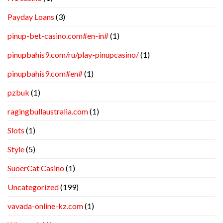
Payday Loans
(3)
pinup-bet-casino.com#en-in#
(1)
pinupbahis9.com/ru/play-pinupcasino/
(1)
pinupbahis9.com#en#
(1)
pzbuk
(1)
ragingbullaustralia.com
(1)
Slots
(1)
Style
(5)
SuoerCat Casino
(1)
Uncategorized
(199)
vavada-online-kz.com
(1)