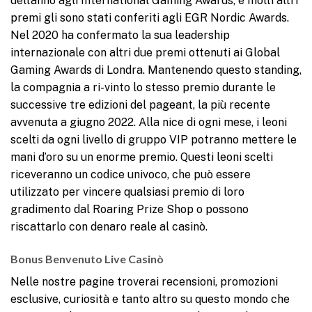
dell’anno agli International Gaming Awards, e molti altri
premi gli sono stati conferiti agli EGR Nordic Awards.
Nel 2020 ha confermato la sua leadership
internazionale con altri due premi ottenuti ai Global
Gaming Awards di Londra. Mantenendo questo standing,
la compagnia a ri-vinto lo stesso premio durante le
successive tre edizioni del pageant, la più recente
avvenuta a giugno 2022. Alla nice di ogni mese, i leoni
scelti da ogni livello di gruppo VIP potranno mettere le
mani d’oro su un enorme premio. Questi leoni scelti
riceveranno un codice univoco, che può essere
utilizzato per vincere qualsiasi premio di loro
gradimento dal Roaring Prize Shop o possono
riscattarlo con denaro reale al casinò.
Bonus Benvenuto Live Casinò
Nelle nostre pagine troverai recensioni, promozioni
esclusive, curiosità e tanto altro su questo mondo che