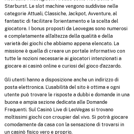
Starburst. Le slot machine vengono suddivise nelle
categorie Attuali, Classiche, Jackpot, Avventure, al
fantastic di facilitare l’orientamento e la scelta del
giocatore. I bonus proposti da Leovegas sono numerosi
e completamente all’altezza della qualità e della
varietà dei giochi che abbiamo appena elencato. La
missione è quella di creare un portale informativo con
tutte le nozioni necessarie ai giocatori intenzionati a
giocare ai casinò online e curiosi del gioco d’azzardo.
Gli utenti hanno a disposizione anche un indirizzo di
posta elettronica. L’usabilità del sito è ottima e ogni
utente può trovare le risposte a dubbi e domande in una
buona e ampia sezione dedicata alle Domande
Frequenti. Sul Casinò Live di LeoVegas si trovano
moltissimi giochi con croupier dal vivo. Si potrà giocare
comodamente da casa con la sensazione di trovarsi in
un casinò fisico vero e proprio.