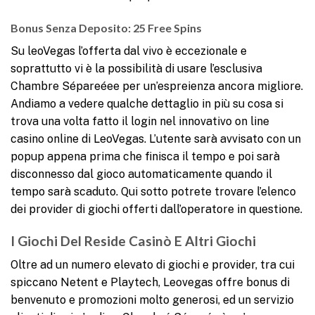
Bonus Senza Deposito: 25 Free Spins
Su leoVegas l’offerta dal vivo è eccezionale e
soprattutto vi è la possibilità di usare l’esclusiva
Chambre Sépareéee per un’espreienza ancora migliore.
Andiamo a vedere qualche dettaglio in più su cosa si
trova una volta fatto il login nel innovativo on line
casino online di LeoVegas. L’utente sarà avvisato con un
popup appena prima che finisca il tempo e poi sarà
disconnesso dal gioco automaticamente quando il
tempo sarà scaduto. Qui sotto potrete trovare l’elenco
dei provider di giochi offerti dall’operatore in questione.
I Giochi Del Reside Casinò E Altri Giochi
Oltre ad un numero elevato di giochi e provider, tra cui
spiccano Netent e Playtech, Leovegas offre bonus di
benvenuto e promozioni molto generosi, ed un servizio