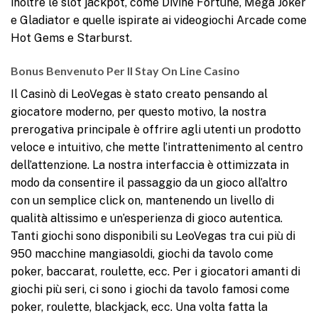
inoltre le slot jackpot, come Divine Fortune, Mega Joker
e Gladiator e quelle ispirate ai videogiochi Arcade come
Hot Gems e Starburst.
Bonus Benvenuto Per Il Stay On Line Casino
Il Casinò di LeoVegas è stato creato pensando al
giocatore moderno, per questo motivo, la nostra
prerogativa principale è offrire agli utenti un prodotto
veloce e intuitivo, che mette l’intrattenimento al centro
dell’attenzione. La nostra interfaccia è ottimizzata in
modo da consentire il passaggio da un gioco all’altro
con un semplice click on, mantenendo un livello di
qualità altissimo e un’esperienza di gioco autentica.
Tanti giochi sono disponibili su LeoVegas tra cui più di
950 macchine mangiasoldi, giochi da tavolo come
poker, baccarat, roulette, ecc. Per i giocatori amanti di
giochi più seri, ci sono i giochi da tavolo famosi come
poker, roulette, blackjack, ecc. Una volta fatta la