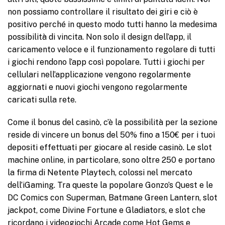
non possiamo controllare il risultato dei giri e ciò è
positivo perché in questo modo tutti hanno la medesima
possibilità di vincita. Non solo il design dell’app, il
caricamento veloce e il funzionamento regolare di tutti
i giochi rendono l’app così popolare. Tutti i giochi per
cellulari nell’applicazione vengono regolarmente
aggiornati e nuovi giochi vengono regolarmente
caricati sulla rete.
Come il bonus del casinò, c’è la possibilità per la sezione
reside di vincere un bonus del 50% fino a 150€ per i tuoi
depositi effettuati per giocare al reside casinò. Le slot
machine online, in particolare, sono oltre 250 e portano
la firma di Netente Playtech, colossi nel mercato
dell’iGaming. Tra queste la popolare Gonzo’s Quest e le
DC Comics con Superman, Batmane Green Lantern, slot
jackpot, come Divine Fortune e Gladiators, e slot che
ricordano i videogiochi Arcade come Hot Gems e