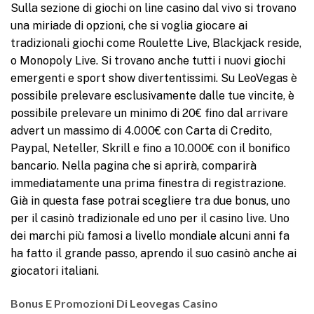
Sulla sezione di giochi on line casino dal vivo si trovano
una miriade di opzioni, che si voglia giocare ai
tradizionali giochi come Roulette Live, Blackjack reside,
o Monopoly Live. Si trovano anche tutti i nuovi giochi
emergenti e sport show divertentissimi. Su LeoVegas è
possibile prelevare esclusivamente dalle tue vincite, è
possibile prelevare un minimo di 20€ fino dal arrivare
advert un massimo di 4.000€ con Carta di Credito,
Paypal, Neteller, Skrill e fino a 10.000€ con il bonifico
bancario. Nella pagina che si aprirà, comparirà
immediatamente una prima finestra di registrazione.
Già in questa fase potrai scegliere tra due bonus, uno
per il casinò tradizionale ed uno per il casino live. Uno
dei marchi più famosi a livello mondiale alcuni anni fa
ha fatto il grande passo, aprendo il suo casinò anche ai
giocatori italiani.
Bonus E Promozioni Di Leovegas Casino