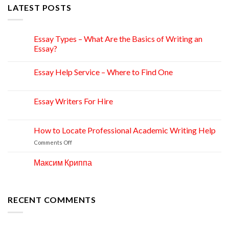
LATEST POSTS
Essay Types – What Are the Basics of Writing an
15
Apr
Essay?
Essay Help Service – Where to Find One
14
Apr
Essay Writers For Hire
14
Apr
How to Locate Professional Academic Writing Help
11
Apr
on
Comments Off
How
to
Максим Криппа
06
Locate
Apr
Professional
Academic
Writing
RECENT COMMENTS
Help