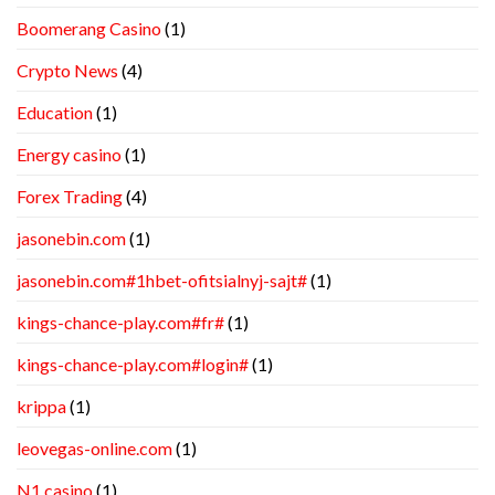
Boomerang Casino
(1)
Crypto News
(4)
Education
(1)
Energy casino
(1)
Forex Trading
(4)
jasonebin.com
(1)
jasonebin.com#1hbet-ofitsialnyj-sajt#
(1)
kings-chance-play.com#fr#
(1)
kings-chance-play.com#login#
(1)
krippa
(1)
leovegas-online.com
(1)
N1 casino
(1)