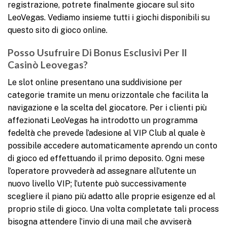
registrazione, potrete finalmente giocare sul sito
LeoVegas. Vediamo insieme tutti i giochi disponibili su
questo sito di gioco online.
Posso Usufruire Di Bonus Esclusivi Per Il
Casinò Leovegas?
Le slot online presentano una suddivisione per
categorie tramite un menu orizzontale che facilita la
navigazione e la scelta del giocatore. Per i clienti più
affezionati LeoVegas ha introdotto un programma
fedeltà che prevede l’adesione al VIP Club al quale è
possibile accedere automaticamente aprendo un conto
di gioco ed effettuando il primo deposito. Ogni mese
l’operatore provvederà ad assegnare all’utente un
nuovo livello VIP; l’utente può successivamente
scegliere il piano più adatto alle proprie esigenze ed al
proprio stile di gioco. Una volta completate tali process
bisogna attendere l’invio di una mail che avviserà