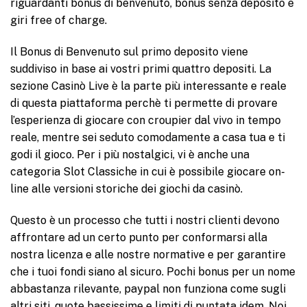
riguardanti bonus di benvenuto, bonus senza deposito e
giri free of charge.
Il Bonus di Benvenuto sul primo deposito viene
suddiviso in base ai vostri primi quattro depositi. La
sezione Casinò Live è la parte più interessante e reale
di questa piattaforma perchè ti permette di provare
l’esperienza di giocare con croupier dal vivo in tempo
reale, mentre sei seduto comodamente a casa tua e ti
godi il gioco. Per i più nostalgici, vi è anche una
categoria Slot Classiche in cui è possibile giocare on-
line alle versioni storiche dei giochi da casinò.
Questo è un processo che tutti i nostri clienti devono
affrontare ad un certo punto per conformarsi alla
nostra licenza e alle nostre normative e per garantire
che i tuoi fondi siano al sicuro. Pochi bonus per un nome
abbastanza rilevante, paypal non funziona come sugli
altri siti, quote bassissime e limiti di puntata idem. Noi