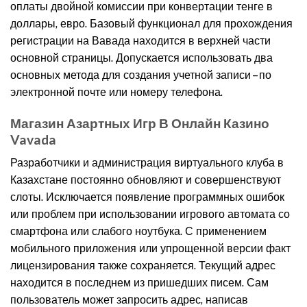
оплаты двойной комиссии при конвертации тенге в
доллары, евро. Базовый функционал для прохождения
регистрации на Вавада находится в верхней части
основной страницы. Допускается использовать два
основных метода для создания учетной записи – по
электронной почте или номеру телефона.
Магазин Азартных Игр В Онлайн Казино
Vavada
Разработчики и администрация виртуального клуба в
Казахстане постоянно обновляют и совершенствуют
слоты. Исключается появление программных ошибок
или проблем при использовании игрового автомата со
смартфона или слабого ноутбука. С применением
мобильного приложения или упрощенной версии факт
лицензирования также сохраняется. Текущий адрес
находится в последнем из пришедших писем. Сам
пользователь может запросить адрес, написав