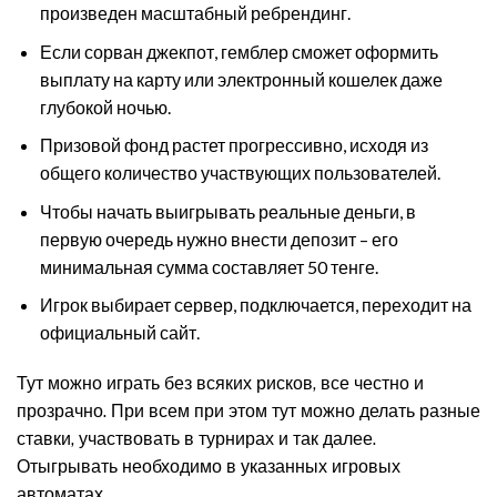
произведен масштабный ребрендинг.
Если сорван джекпот, гемблер сможет оформить
выплату на карту или электронный кошелек даже
глубокой ночью.
Призовой фонд растет прогрессивно, исходя из
общего количество участвующих пользователей.
Чтобы начать выигрывать реальные деньги, в
первую очередь нужно внести депозит – его
минимальная сумма составляет 50 тенге.
Игрок выбирает сервер, подключается, переходит на
официальный сайт.
Тут можно играть без всяких рисков, все честно и
прозрачно. При всем при этом тут можно делать разные
ставки, участвовать в турнирах и так далее.
Отыгрывать необходимо в указанных игровых
автоматах.