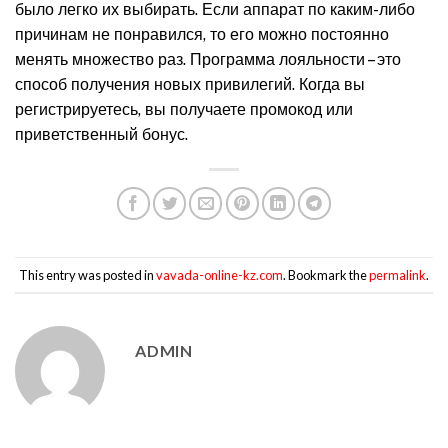
было легко их выбирать. Если аппарат по каким-либо
причинам не понравился, то его можно постоянно
менять множество раз. Программа лояльности – это
способ получения новых привилегий. Когда вы
регистрируетесь, вы получаете промокод или
приветственный бонус.
This entry was posted in
vavada-online-kz.com
. Bookmark the
permalink
.
ADMIN