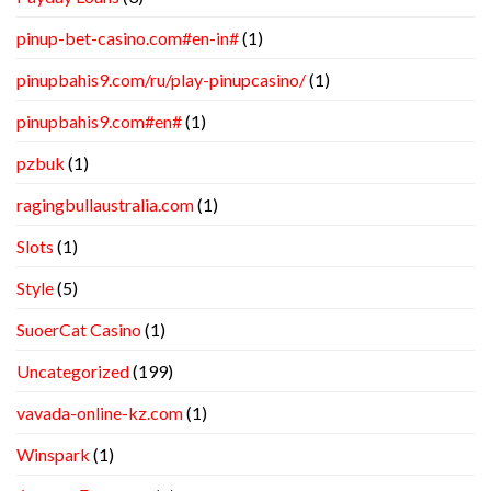
pinup-bet-casino.com#en-in#
(1)
pinupbahis9.com/ru/play-pinupcasino/
(1)
pinupbahis9.com#en#
(1)
pzbuk
(1)
ragingbullaustralia.com
(1)
Slots
(1)
Style
(5)
SuoerCat Casino
(1)
Uncategorized
(199)
vavada-online-kz.com
(1)
Winspark
(1)