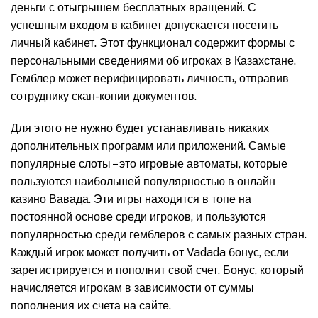
деньги с отыгрышем бесплатных вращений. С
успешным входом в кабинет допускается посетить
личный кабинет. Этот функционал содержит формы с
персональными сведениями об игроках в Казахстане.
Гемблер может верифицировать личность, отправив
сотруднику скан-копии документов.
Для этого не нужно будет устанавливать никаких
дополнительных программ или приложений. Самые
популярные слоты – это игровые автоматы, которые
пользуются наибольшей популярностью в онлайн
казино Вавада. Эти игры находятся в топе на
постоянной основе среди игроков, и пользуются
популярностью среди гемблеров с самых разных стран.
Каждый игрок может получить от Vadada бонус, если
зарегистрируется и пополнит свой счет. Бонус, который
начисляется игрокам в зависимости от суммы
пополнения их счета на сайте.