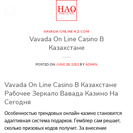
Skip
to
content
VAVADA-ONLINE-KZ.COM
Vavada On Line Casino В
Казахстане
POSTED ON
JUNE 28, 2022
BY
ADMIN
Vavada On Line Casino В Казахстане ️
Рабочее Зеркало Вавада Казино На
Сегодня
Особенностью трендовых онлайн-казино становится
адаптивная система подарков. Гемблер сам решает,
сколько призовых кодов получит. За внесение