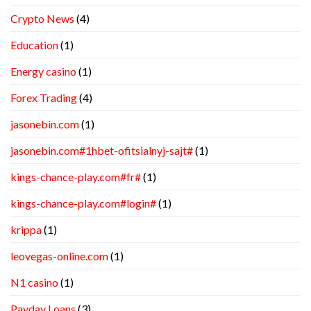
Crypto News
(4)
Education
(1)
Energy casino
(1)
Forex Trading
(4)
jasonebin.com
(1)
jasonebin.com#1hbet-ofitsialnyj-sajt#
(1)
kings-chance-play.com#fr#
(1)
kings-chance-play.com#login#
(1)
krippa
(1)
leovegas-online.com
(1)
N1 casino
(1)
Payday Loans
(3)