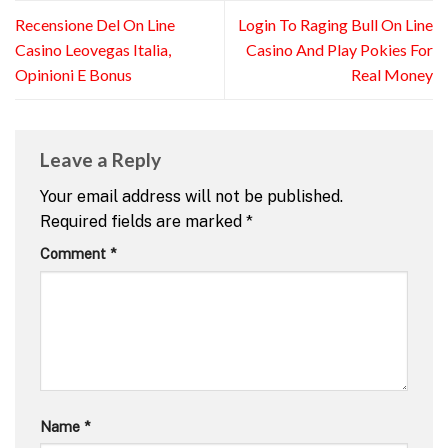
Recensione Del On Line
Login To Raging Bull On Line
Casino Leovegas Italia,
Casino And Play Pokies For
Opinioni E Bonus
Real Money
Leave a Reply
Your email address will not be published.
Required fields are marked
*
Comment
*
Name
*