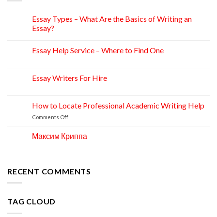
Essay Types – What Are the Basics of Writing an
15
Apr
Essay?
Essay Help Service – Where to Find One
14
Apr
Essay Writers For Hire
14
Apr
How to Locate Professional Academic Writing Help
11
Apr
on
Comments Off
How
to
Максим Криппа
06
Locate
Apr
Professional
Academic
Writing
RECENT COMMENTS
Help
TAG CLOUD