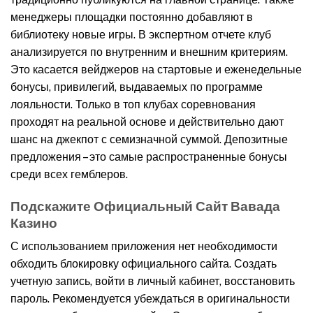
менеджеры площадки постоянно добавляют в
библиотеку новые игры. В экспертном отчете клуб
анализируется по внутренним и внешним критериям.
Это касается вейджеров на стартовые и еженедельные
бонусы, привилегий, выдаваемых по программе
лояльности. Только в топ клубах соревнования
проходят на реальной основе и действительно дают
шанс на джекпот с семизначной суммой. Депозитные
предложения – это самые распространенные бонусы
среди всех гемблеров.
Подскажите Официальный Сайт Вавада
Казино
С использованием приложения нет необходимости
обходить блокировку официального сайта. Создать
учетную запись, войти в личный кабинет, восстановить
пароль. Рекомендуется убеждаться в оригинальности