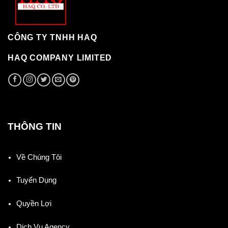
CÔNG TY TNHH HAQ
HAQ COMPANY LIMITED
THÔNG TIN
Về Chúng Tôi
Tuyển Dụng
Quyền Lợi
Dịch Vụ Agency