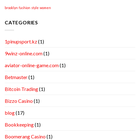
brooklyn
fashion
style
women
CATEGORIES
1pinupsport.kz
(1)
9winz-online.com
(1)
aviator-online-game.com
(1)
Betmaster
(1)
Bitcoin Trading
(1)
Bizzo Casino
(1)
blog
(17)
Bookkeeping
(1)
Boomerang Casino
(1)