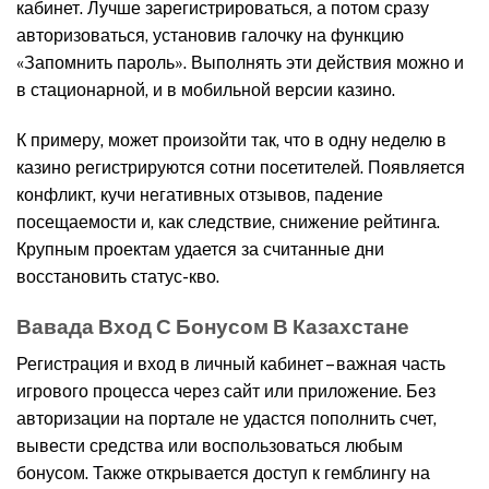
кабинет. Лучше зарегистрироваться, а потом сразу
авторизоваться, установив галочку на функцию
«Запомнить пароль». Выполнять эти действия можно и
в стационарной, и в мобильной версии казино.
К примеру, может произойти так, что в одну неделю в
казино регистрируются сотни посетителей. Появляется
конфликт, кучи негативных отзывов, падение
посещаемости и, как следствие, снижение рейтинга.
Крупным проектам удается за считанные дни
восстановить статус-кво.
Вавада Вход С Бонусом В Казахстане
Регистрация и вход в личный кабинет – важная часть
игрового процесса через сайт или приложение. Без
авторизации на портале не удастся пополнить счет,
вывести средства или воспользоваться любым
бонусом. Также открывается доступ к гемблингу на