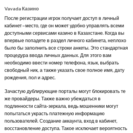
Vavada Казино
После регистрации игрок получает доступ в личный
кабинет – место, где он может удобно управлять всеми
доступными сервисами казино в Казахстане. Когда вы
впервые попадете в раздел личного кабинета, неплохо
было бы заполнить все строки анкеты. Это стандартная
процедура ввода личных данных. Для этого вам
необходимо ввести номер телефона, язык, выбрать
свободный ник, а также указать свое полное имя, дату
рождения, пол и адрес.
Зачастую дублирующие порталы могут блокировать те
же провайдеры. Также важно убеждаться в
подлинности сайта-зеркала, ведь мошенники могут
попытаться украсть платежную информацию
пользователей. Создание аккаунта, вход в кабинет,
восстановление доступа. Такое исключает вероятность